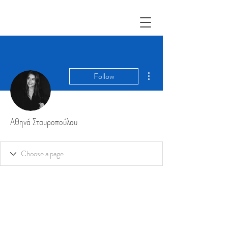
More actions
Follow
Αθηνά Σταυροπούλου