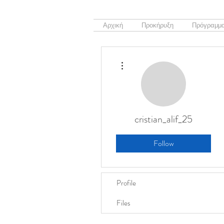
Αρχική
Προκήρυξη
Πρόγραμμα
More actions
cristian_alif_25
Follow
Profile
Files